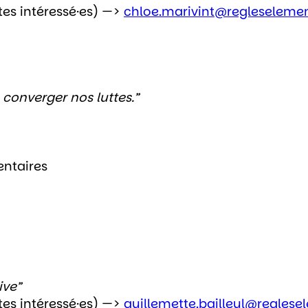
tes intéressé·es) —>
chloe.marivint@regleseleme
 converger nos luttes.”
entaires
ive”
tes intéressé·es) —>
guillemette.bailleul@regles