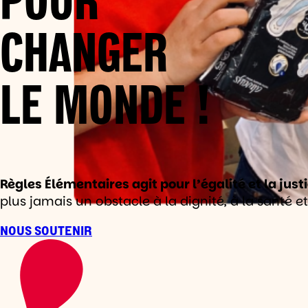
CHANGER
LE MONDE !
Règles Élémentaires agit pour l’égalité et la jus
plus jamais un obstacle à la dignité, à la santé et 
NOUS SOUTENIR