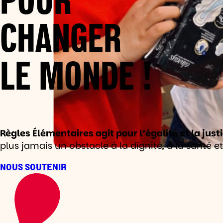
CHANGER
LE MONDE !
Règles Élémentaires agit pour l’égalité et la jus
plus jamais un obstacle à la dignité, à la santé et 
NOUS SOUTENIR